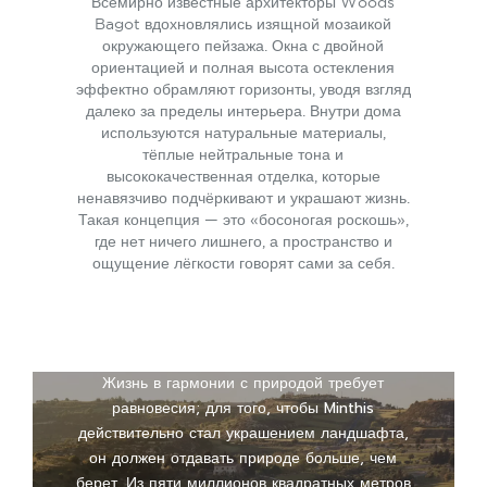
Всемирно известные архитекторы Woods
Bagot вдохновлялись изящной мозаикой
окружающего пейзажа. Окна с двойной
ориентацией и полная высота остекления
эффектно обрамляют горизонты, уводя взгляд
далеко за пределы интерьера. Внутри дома
используются натуральные материалы,
тёплые нейтральные тона и
высококачественная отделка, которые
ненавязчиво подчёркивают и украшают жизнь.
Такая концепция — это «босоногая роскошь»,
где нет ничего лишнего, а пространство и
ощущение лёгкости говорят сами за себя.
Жизнь в гармонии с природой требует
равновесия; для того, чтобы Minthis
действительно стал украшением ландшафта,
он должен отдавать природе больше, чем
берет. Из пяти миллионов квадратных метров