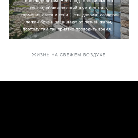
прохладу летом. Небо над головой вместо
крыши, убаюкивающий шум фонтана,
гармония света и тени – эти дворики создают
легкий бриз и защищают от летней жары,
поэтому там так приятно проводить время.
ЖИЗНЬ НА СВЕЖЕМ ВОЗДУХЕ