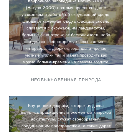
природного заповедника Natura 2000
(Натура 2000) поэтому проект создан с
уважением и заботой об окружающей среде.
Стильная каменная кладка фасадов словно
сливается с окружающим ландшафтом,
большие окна отражают бесконечность неба
и делают неповторимые виды частью
интерьера, а дворики, веранды и прочие
уютные уголки так и манят проводить как
можно больше времени на свежем воздухе.
НЕОБЫКНОВЕННАЯ ПРИРОДА
Внутренние дворики, которые издавна
являлись традиционным элементом кипрской
архитектуры, служат своеобразным
соединяющим пространством, а также дарят