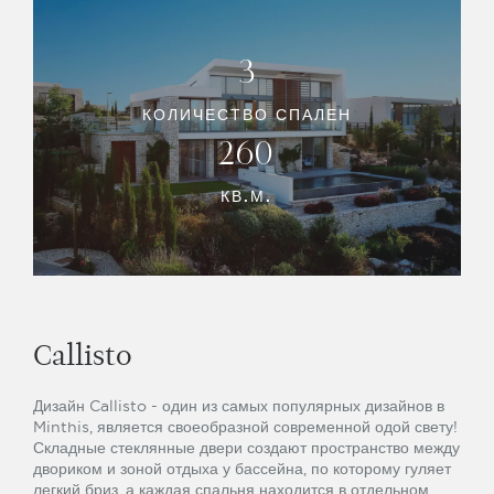
3
КОЛИЧЕСТВО СПАЛЕН
260
КВ.М.
Callisto
Дизайн Callisto - один из самых популярных дизайнов в
Minthis, является своеобразной современной одой свету!
Складные стеклянные двери создают пространство между
двориком и зоной отдыха у бассейна, по которому гуляет
легкий бриз, а каждая спальня находится в отдельном