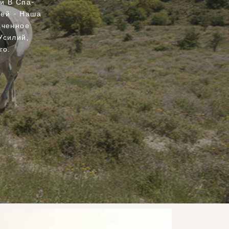
и В Спа-
ней - Наша
аченное
Усилий,
го.