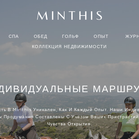
СПА
ОБЕД
ГОЛЬФ
ОПЫТ
ЖУР
КОЛЛЕКЦИЯ НЕДВИЖИМОСТИ
ДИВИДУАЛЬНЫЕ МАРШР
сть В Minthis Уникален, Как И Каждый Опыт. Наши Инди
 Продуманно Составлены С Учетом Ваших Пристрастий
Чувства Открытия.