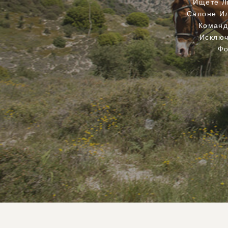
Ищете Л
Салоне Ил
Команд
Исключ
Фо