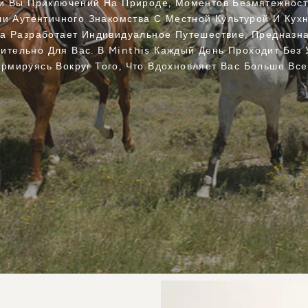
и Вы Приключений На Природе, Моментов Безмятежност
и Аутентичного Знакомства С Местной Культурой И Кух
а Разработает Индивидуальное Путешествие, Предназн
ительно Для Вас. В Minthis Каждый День Проходит Без 
рмируясь Вокруг Того, Что Вдохновляет Вас Больше Все